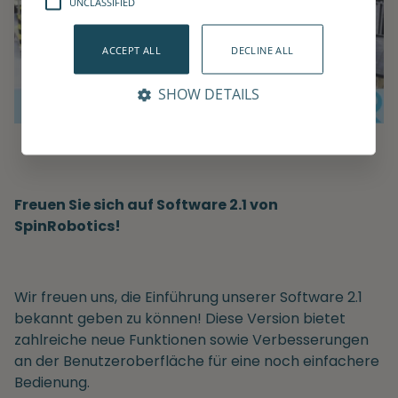
UNCLASSIFIED
ACCEPT ALL
DECLINE ALL
SHOW DETAILS
Freuen Sie sich auf Software 2.1 von
SpinRobotics!
Wir freuen uns, die Einführung unserer Software 2.1
bekannt geben zu können! Diese Version bietet
zahlreiche neue Funktionen sowie Verbesserungen
an der Benutzeroberfläche für eine noch einfachere
Bedienung.