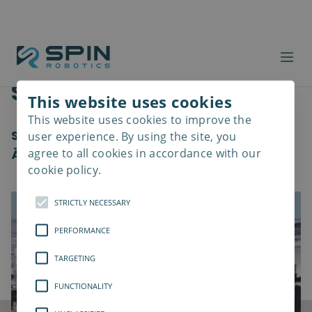
Softwareupdate
This website uses cookies
This website uses cookies to improve the
Read
more
Software 2.1 führt neue Funktionen und
user experience. By using the site, you
agree to all cookies in accordance with our
Änderungen der Lebensqualität ein
cookie policy.
STRICTLY NECESSARY
PERFORMANCE
TARGETING
FUNCTIONALITY