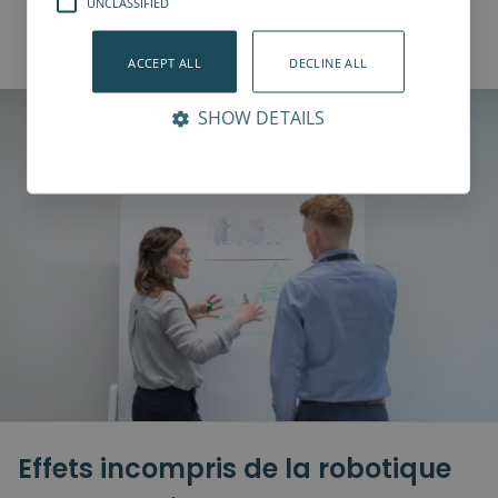
UNCLASSIFIED
l’épanouissement personnel des employés de
production.
ACCEPT ALL
DECLINE ALL
SHOW DETAILS
Effets incompris de la robotique