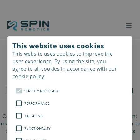
Cobot Basics
This website uses cookies
This website uses cookies to improve the
Read
Les avantages souvent
more
user experience. By using the site, you
agree to all cookies in accordance with our
négligés de
cookie policy.
l’automatisation et de la
STRICTLY NECESSARY
robotique
PERFORMANCE
Contrairement aux effets souvent soulignés et souvent
TARGETING
mal compris de la robotique et de l’automatisation sur le
FUNCTIONALITY
travail humain, les outils robotiques peuvent être des
moteurs du développement de carrière et de